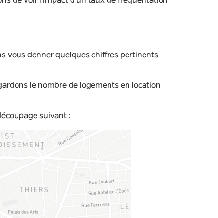
chons de voir l’impact d’un taux de fréquentation
s vous donner quelques chiffres pertinents
 regardons le nombre de logements en location
 découpage suivant :