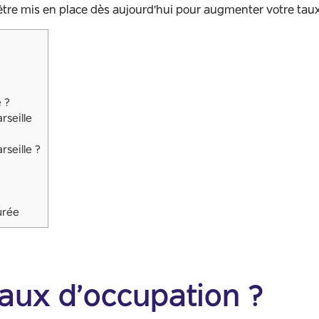
être mis en place dès aujourd’hui pour augmenter votre taux 
 ?
rseille
seille ?
urée
taux d’occupation ?